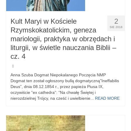
Kult Maryi w Kościele
2
SIE 2018
Rzymskokatolickim, geneza
mariologii, praktyka w obrzędach i
liturgii, w świetle nauczania Biblii –
cz. 4
Anna Szuba Dogmat Niepokalanego Poczęcia NMP
Dogmat ten został ogłoszony bullą dogmatyczną”Ineffabilis
Deus”, dnia 08.12.1854 r., przez papieża Piusa IX,
oczywiście “ex cathedra“: “Na chwałę Świętej i
nierozdzielnej Trójcy, na cześć i uwielbienie...
READ MORE