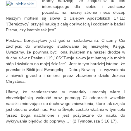
Mamy nadzieję, że znajdziesz tu coś
Nowości w serwisie
interesującego dla siebie i zechcesz
pozostać na naszej stronie nieco dłużej.
Kontakt
Naszym mottem są słowa z Dziejów Apostolskich 17,11:
“[Berejczycy] przyjęli naukę z całą gorliwością i codziennie badali
Pisma, czy istotnie tak jest”.
Postawa Berejczyków jest godna naśladowania. Chcemy Cię
zachęcić do wnikliwego studiowania tej niezwykłej Księgi.
Uważamy, że powinna być ona światłem na naszej drodze w
duchu słów z Psalmu 119,105:”Twoje słowo jest lampą dla moich
stóp i światłem na mojej ścieżce”. Jest to tym bardziej istotne, że
przesłanie Biblii jest Ewangelią – Dobrą Nowiną – o wyzwoleniu
z niewoli grzechu i śmierci przez zbawienne dzieło Jezusa
Chrystusa.
Ufamy, że zamieszczone tu materiały umocnią wiarę i
chrześcijańską wolność oraz pomogą Ci odeprzeć wszelkie
naciski zmierzające do duchowego zniewolenia, które tak często
jest obecne wokół nas. Pismo Święte zostało właśnie w tym celu
‘przez Boga natchnione i jest pożyteczne do nauki, do
wykrywania błędów, do poprawy… ‘ (2 Tymoteusza 3:16,17).