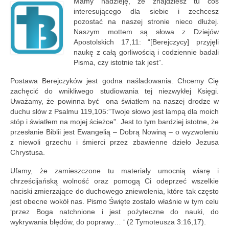
Mamy nadzieję, że znajdziesz tu coś
Nowości w serwisie
interesującego dla siebie i zechcesz
pozostać na naszej stronie nieco dłużej.
Kontakt
Naszym mottem są słowa z Dziejów
Apostolskich 17,11: “[Berejczycy] przyjęli
naukę z całą gorliwością i codziennie badali
Pisma, czy istotnie tak jest”.
Postawa Berejczyków jest godna naśladowania. Chcemy Cię
zachęcić do wnikliwego studiowania tej niezwykłej Księgi.
Uważamy, że powinna być ona światłem na naszej drodze w
duchu słów z Psalmu 119,105:”Twoje słowo jest lampą dla moich
stóp i światłem na mojej ścieżce”. Jest to tym bardziej istotne, że
przesłanie Biblii jest Ewangelią – Dobrą Nowiną – o wyzwoleniu
z niewoli grzechu i śmierci przez zbawienne dzieło Jezusa
Chrystusa.
Ufamy, że zamieszczone tu materiały umocnią wiarę i
chrześcijańską wolność oraz pomogą Ci odeprzeć wszelkie
naciski zmierzające do duchowego zniewolenia, które tak często
jest obecne wokół nas. Pismo Święte zostało właśnie w tym celu
‘przez Boga natchnione i jest pożyteczne do nauki, do
wykrywania błędów, do poprawy… ‘ (2 Tymoteusza 3:16,17).