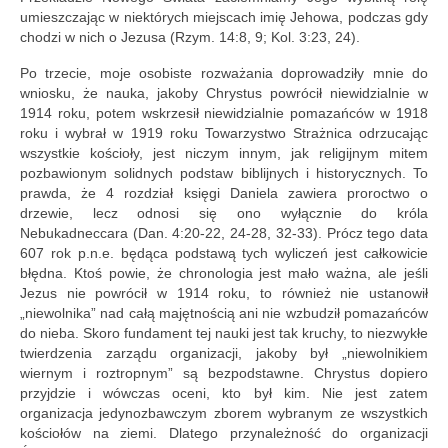
umieszczając w niektórych miejscach imię Jehowa, podczas gdy
chodzi w nich o Jezusa (Rzym. 14:8, 9; Kol. 3:23, 24).
Po trzecie, moje osobiste rozważania doprowadziły mnie do
wniosku, że nauka, jakoby Chrystus powrócił niewidzialnie w
1914 roku, potem wskrzesił niewidzialnie pomazańców w 1918
roku i wybrał w 1919 roku Towarzystwo Strażnica odrzucając
wszystkie kościoły, jest niczym innym, jak religijnym mitem
pozbawionym solidnych podstaw biblijnych i historycznych. To
prawda, że 4 rozdział księgi Daniela zawiera proroctwo o
drzewie, lecz odnosi się ono wyłącznie do króla
Nebukadneccara (Dan. 4:20-22, 24-28, 32-33). Prócz tego data
607 rok p.n.e. będąca podstawą tych wyliczeń jest całkowicie
błędna. Ktoś powie, że chronologia jest mało ważna, ale jeśli
Jezus nie powrócił w 1914 roku, to również nie ustanowił
„niewolnika” nad całą majętnością ani nie wzbudził pomazańców
do nieba. Skoro fundament tej nauki jest tak kruchy, to niezwykłe
twierdzenia zarządu organizacji, jakoby był „niewolnikiem
wiernym i roztropnym” są bezpodstawne. Chrystus dopiero
przyjdzie i wówczas oceni, kto był kim. Nie jest zatem
organizacja jedynozbawczym zborem wybranym ze wszystkich
kościołów na ziemi. Dlatego przynależność do organizacji