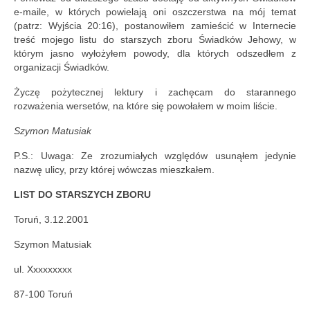
Nowości w serwisie
e-maile, w których powielają oni oszczerstwa na mój temat
(patrz: Wyjścia 20:16), postanowiłem zamieścić w Internecie
Kontakt
treść mojego listu do starszych zboru Świadków Jehowy, w
którym jasno wyłożyłem powody, dla których odszedłem z
organizacji Świadków.
Życzę pożytecznej lektury i zachęcam do starannego
rozważenia wersetów, na które się powołałem w moim liście.
Szymon Matusiak
P.S.: Uwaga: Ze zrozumiałych względów usunąłem jedynie
nazwę ulicy, przy której wówczas mieszkałem.
LIST DO STARSZYCH ZBORU
Toruń, 3.12.2001
Szymon Matusiak
ul. Xxxxxxxxx
87-100 Toruń