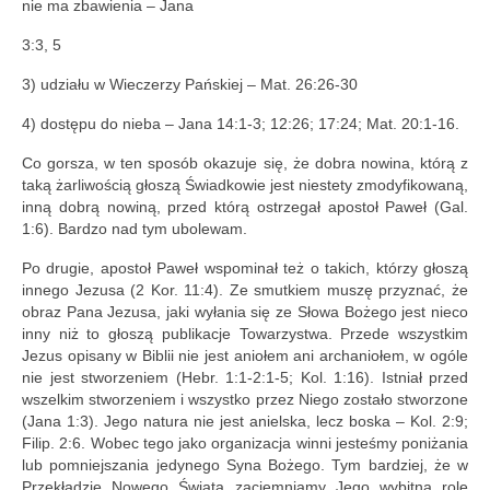
nie ma zbawienia – Jana
3:3, 5
3) udziału w Wieczerzy Pańskiej – Mat. 26:26-30
4) dostępu do nieba – Jana 14:1-3; 12:26; 17:24; Mat. 20:1-16.
Co gorsza, w ten sposób okazuje się, że dobra nowina, którą z
taką żarliwością głoszą Świadkowie jest niestety zmodyfikowaną,
inną dobrą nowiną, przed którą ostrzegał apostoł Paweł (Gal.
1:6). Bardzo nad tym ubolewam.
Po drugie, apostoł Paweł wspominał też o takich, którzy głoszą
innego Jezusa (2 Kor. 11:4). Ze smutkiem muszę przyznać, że
obraz Pana Jezusa, jaki wyłania się ze Słowa Bożego jest nieco
inny niż to głoszą publikacje Towarzystwa. Przede wszystkim
Jezus opisany w Biblii nie jest aniołem ani archaniołem, w ogóle
nie jest stworzeniem (Hebr. 1:1-2:1-5; Kol. 1:16). Istniał przed
wszelkim stworzeniem i wszystko przez Niego zostało stworzone
(Jana 1:3). Jego natura nie jest anielska, lecz boska – Kol. 2:9;
Filip. 2:6. Wobec tego jako organizacja winni jesteśmy poniżania
lub pomniejszania jedynego Syna Bożego. Tym bardziej, że w
Przekładzie Nowego Świata zaciemniamy Jego wybitną rolę