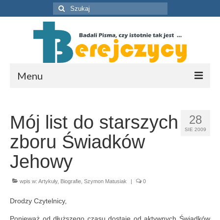
Szuklaj
w:
Menu
O nas
Mój list do starszych
28
Zasoby
SIE 2009
zboru Świadków
Artykuły
Jehowy
Publikacje
wpis w:
Artykuły
Multimedia
,
Biografie
,
Szymon Matusiak
|
0
Drodzy Czytelnicy,
Wykłady i konferencje
Ponieważ od dłuższego czasu dostaję od aktywnych Świadków