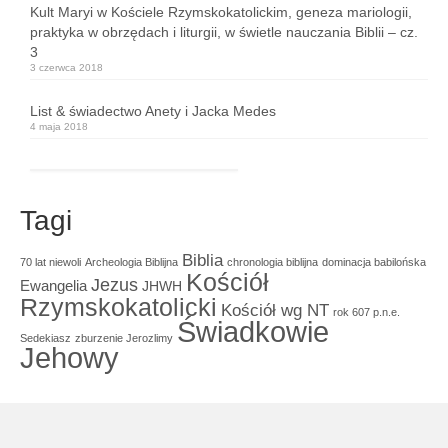
Kult Maryi w Kościele Rzymskokatolickim, geneza mariologii,
praktyka w obrzędach i liturgii, w świetle nauczania Biblii – cz.
3
3 czerwca 2018
List & świadectwo Anety i Jacka Medes
4 maja 2018
Tagi
Biblia
70 lat niewoli
Archeologia Biblijna
chronologia biblijna
dominacja babilońska
Kościół
Jezus
Ewangelia
JHWH
Rzymskokatolicki
Kościół wg NT
rok 607 p.n.e.
Świadkowie
Sedekiasz
zburzenie Jerozlimy
Jehowy