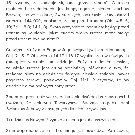
15 czytamy, że znajduje się ona „przed tronem”. O takich
osobach i przedmiotach, jak lampy ogniste, siedem duchów
Bożych, morze szklane, 24 starszych, aniołowie, złoty ołtarz i
wreszcie 144 000, napisano, że są przed tronem (Obj. 4:5, 6,
10; 7:11; 8:3; 14:1, 3). Skoro wszystkie te podmioty będąc przed
tronem są w niebie, jakim cudem wielka rzesza może stojąc
przed tronem być na ziemi?
Co więcej, służy ona Bogu w Jego świątyni (w j. greckim naos) –
Obj. 7:15. Z Objawienia 14:17 i 16:17 wynika, że owa świątynia
(naos) jest w niebie, tam, gdzie jest Boży tron. Jestem pewien,
że wielka rzesza jest grupą niebiańską. Mówienie o tym, że
rzekomo służy na dziedzińcu świątyni niewiele zmienia, nawet
pogarsza sprawę, ponieważ w Obj. 11:1, 2 czytamy, że ów
dziedziniec ma być wyrzucony precz.
Zatem po prostu nie wierzę w istnienie dwóch klas zbawionych i
uważam, że doktryna Towarzystwa Strażnica ograbia ogół
Świadków Jehowy z dostępnych dla nich przywilejów:
1) udziału w Nowym Przymierzu – ono jest dla wszystkich
2) nowego narodzenia – bez niego, jak powiedział Pan Jezus,