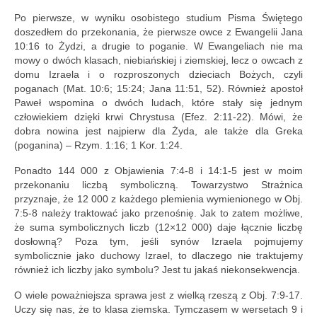
Po pierwsze, w wyniku osobistego studium Pisma Świętego
doszedłem do przekonania, że pierwsze owce z Ewangelii Jana
10:16 to Żydzi, a drugie to poganie. W Ewangeliach nie ma
mowy o dwóch klasach, niebiańskiej i ziemskiej, lecz o owcach z
domu Izraela i o rozproszonych dzieciach Bożych, czyli
poganach (Mat. 10:6; 15:24; Jana 11:51, 52). Również apostoł
Paweł wspomina o dwóch ludach, które stały się jednym
człowiekiem dzięki krwi Chrystusa (Efez. 2:11-22). Mówi, że
dobra nowina jest najpierw dla Żyda, ale także dla Greka
(poganina) – Rzym. 1:16; 1 Kor. 1:24.
Ponadto 144 000 z Objawienia 7:4-8 i 14:1-5 jest w moim
przekonaniu liczbą symboliczną. Towarzystwo Strażnica
przyznaje, że 12 000 z każdego plemienia wymienionego w Obj.
7:5-8 należy traktować jako przenośnię. Jak to zatem możliwe,
że suma symbolicznych liczb (12×12 000) daje łącznie liczbę
dosłowną? Poza tym, jeśli synów Izraela pojmujemy
symbolicznie jako duchowy Izrael, to dlaczego nie traktujemy
również ich liczby jako symbolu? Jest tu jakaś niekonsekwencja.
O wiele poważniejsza sprawa jest z wielką rzeszą z Obj. 7:9-17.
Uczy się nas, że to klasa ziemska. Tymczasem w wersetach 9 i