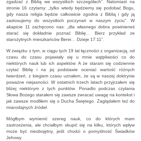
zgadzać z Biblią we wszystkich szczegółach”. Natomiast na
stronie 16 czytamy: „tylko wtedy będziemy się podobać Bogu,
gdy nasza religia będzie całkowicie zgodna z Biblią i gdy ją
zastosujemy do wszystkich poczynań w naszym życiu”. W
akapicie 11 zachęcono nas: „dla własnego dobra powinieneś
starać się dokładnie poznać Biblię… Bierz przykład ze
starożytnych mieszkańców Berei… Dzieje 17:11”.
W związku z tym, w ciągu tych 19 lat łączności z organizacją, od
czasu do czasu pojawiały się u mnie wątpliwości co do
niektórych nauk lub ich aspektów. A że staram się codziennie
czytać Biblię i na jej podstawie oceniać wartość różnych
twierdzeń, z biegiem czasu uznałem, że są w naszej doktrynie
poważne niejasności. W ostatnich trzech latach przyjrzałem się
bliżej niektórym z tych punktów. Ponadto podczas czytania
Słowa Bożego starałem się zawsze zwracać uwagę na kontekst i
jak zawsze modliłem się o Ducha Świętego. Zaglądałem też do
miarodajnych źródeł.
Mógłbym wymienić szereg nauk, co do których mam
zastrzeżenia, ale chciałbym skupić się na kilku, których wpływ
może być nieobojętny, jeśli chodzi o pomyślność Świadków
Jehowy.