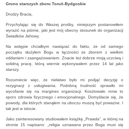
Grono starszych zboru Toruń-Bydgoskie
Drodzy Bracia,
Przychylając się do Waszej prośby, niniejszym postanowiłem
wyrazić na piśmie, jaki jest mój obecny stosunek do organizacji
Świadków Jehowy.
Na wstępie chciałbym nawiązać do faktu, że od samego
początku służyłem Bogu w łączności ze zborem z wielkim
oddaniem i zaangażowaniem. Znacie też dobrze moją uczciwą i
solidną pracę, którą wiernie wykonywałem przez 14 lat jako
starszy.
Rozumiecie więc, że niełatwo było mi podjąć decyzję o
rezygnacji z usługiwania. Podobną trudność sprawiło mi
wycofanie się na margines organizacji. Kosztowało mnie to
sporo zdrowia fizycznego i emocjonalnego. Domyślacie się, że
powody, dla których stanąłem na uboczu muszą być poważne. I
tak jest w istocie.
Jako zainteresowany studiowałem książkę „Prawda”, w której na
stronie 15 napisano: „religia uznawana przez Boga musi się