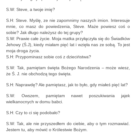
S.W: Steve, a twoje imię?
S.H: Steve. Myślę, ze nie zapomnimy naszych imion. Interesuje
mnie, co masz do powiedzenia, Steve. Maże powiesz coś o
sobie? Jak długo należysz do tej grupy?
S.W: Prawie całe życie. Moja matka przyłączyła się do Świadków
Jehowy (Ś.J), kiedy miałam pięć lat i wzięła nas ze sobą. To jest
moja droga życia.
S.H: Przypominasz sobie coś z dzieciństwa?
S.W: Tak, pamiętam święta Bożego Narodzenia – może wiesz,
że Ś. J. nie obchodzą tego święta.
S.H: Naprawdę? Ale pamiętasz, jak to było, gdy miałeś pięć lat?
S.W: Owszem, pamiętam nawet poszukiwania jajek
wielkanocnych w domu babci.
S.H: Czy to ci się podobało?
S.W: Tak, ale nie przyszedłem do ciebie, aby o tym rozmawiać.
Jestem tu, aby mówić o Królestwie Bożym.