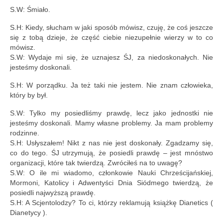
S.W: Śmiało.
S.H: Kiedy, słucham w jaki sposób mówisz, czuję, że coś jeszcze
się z tobą dzieje, że część ciebie niezupełnie wierzy w to co
mówisz.
S.W: Wydaje mi się, że uznajesz ŚJ, za niedoskonałych. Nie
jesteśmy doskonali.
S.H: W porządku. Ja też taki nie jestem. Nie znam człowieka,
który by był.
S.W: Tylko my posiedliśmy prawdę, lecz jako jednostki nie
jesteśmy doskonali. Mamy własne problemy. Ja mam problemy
rodzinne.
S.H: Usłyszałem! Nikt z nas nie jest doskonały. Zgadzamy się,
co do tego. ŚJ utrzymują, że posiedli prawdę – jest mnóstwo
organizacji, które tak twierdzą. Zwróciłeś na to uwagę?
S.W: O ile mi wiadomo, członkowie Nauki Chrześcijańskiej,
Mormoni, Katolicy i Adwentyści Dnia Siódmego twierdzą, że
posiedli najwyższą prawdę.
S.H: A Scjentolodzy? To ci, którzy reklamują książkę Dianetics (
Dianetycy ).