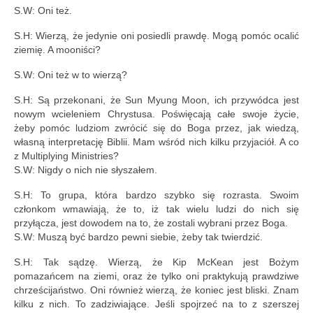
S.W: Oni też.
S.H: Wierzą, że jedynie oni posiedli prawdę. Mogą pomóc ocalić
ziemię. A mooniści?
S.W: Oni też w to wierzą?
S.H: Są przekonani, że Sun Myung Moon, ich przywódca jest
nowym wcieleniem Chrystusa. Poświęcają całe swoje życie,
żeby pomóc ludziom zwrócić się do Boga przez, jak wiedzą,
własną interpretację Biblii. Mam wśród nich kilku przyjaciół. A co
z Multiplying Ministries?
S.W: Nigdy o nich nie słyszałem.
S.H: To grupa, która bardzo szybko się rozrasta. Swoim
członkom wmawiają, że to, iż tak wielu ludzi do nich się
przyłącza, jest dowodem na to, że zostali wybrani przez Boga.
S.W: Muszą być bardzo pewni siebie, żeby tak twierdzić.
S.H: Tak sądzę. Wierzą, że Kip McKean jest Bożym
pomazańcem na ziemi, oraz że tylko oni praktykują prawdziwe
chrześcijaństwo. Oni również wierzą, że koniec jest bliski. Znam
kilku z nich. To zadziwiające. Jeśli spojrzeć na to z szerszej