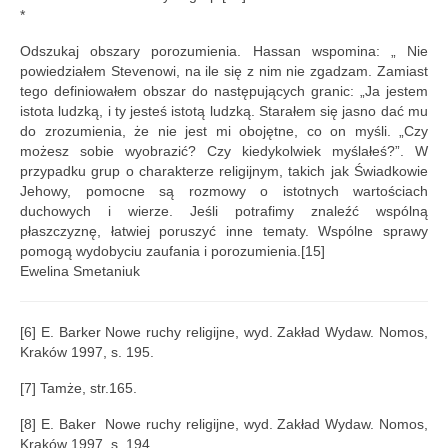
*
Odszukaj obszary porozumienia. Hassan wspomina: „ Nie
powiedziałem Stevenowi, na ile się z nim nie zgadzam. Zamiast
tego definiowałem obszar do następujących granic: „Ja jestem
istota ludzką, i ty jesteś istotą ludzką. Starałem się jasno dać mu
do zrozumienia, że nie jest mi obojętne, co on myśli. „Czy
możesz sobie wyobrazić? Czy kiedykolwiek myślałeś?”. W
przypadku grup o charakterze religijnym, takich jak Świadkowie
Jehowy, pomocne są rozmowy o istotnych wartościach
duchowych i wierze. Jeśli potrafimy znaleźć wspólną
płaszczyznę, łatwiej poruszyć inne tematy. Wspólne sprawy
pomogą wydobyciu zaufania i porozumienia.[15]
Ewelina Smetaniuk
[6] E. Barker Nowe ruchy religijne, wyd. Zakład Wydaw. Nomos,
Kraków 1997, s. 195.
[7] Tamże, str.165.
[8] E. Baker Nowe ruchy religijne, wyd. Zakład Wydaw. Nomos,
Kraków 1997, s. 194.