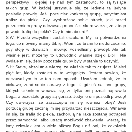
perspektywy i głębiej się nad tym zastanowić, to są tysiące
takich grup. W każdej utrzymuje się, że jedynie ta jedyna
posiadła prawdę. Jeśli porzucisz konkretną grupę, natychmiast
trafisz do piekła. Czy wyobrażasz sobie strach, jaki przed
porzuceniem grupy odczuwają mooniści, skoro wierzą, że z tego
powodu trafią do piekła? Czy to nie absurd?
S.W: Przede wszystkim zostali oszukani. My na potwierdzenie
tego, co mówimy mamy Biblię. Wiem, że brzmi to niedorzecznie,
gdy stoję w drzwiach i mówię: Posiedliśmy prawdę!. Ale tak
właśnie jest, możemy to udowodnić właśnie dzięki Biblii. Nie
wydaje mi się, żeby pozostałe grupy były w stanie to uczynić.
S.H: Steve, absolutnie wierzę, że właśnie tak to czujesz. Miałeś
pięć lat, kiedy zostałeś w to wciągnięty. Jestem pewien, że
odczuwałbym to w ten sam sposób. Uważam jednak, że to
ciekawe, zdać sobie sprawę z tego, iż gdzieś są inne grupy,
których członkom wmawia się, że tylko oni poznali naprawdę
Boga, a pozostałe grupy są gorsze. Jedynie oni posiedli prawdę!
Czy uwierzysz, że zaszczepia im się również fobię? Jeśli
porzucą grupę zaczną im się przydarzać nieszczęścia. Wmawia
im się, że trafią do piekła, zachorują na raka zostaną potrąceni
przez samochód, albo utracą możliwość zbawienia, wierzą, że
inny człowiek jest o wiele bliższy Bogu niż oni, że cokolwiek
powie przywódca zdarzy się, nawet jeśli przeczy to ich