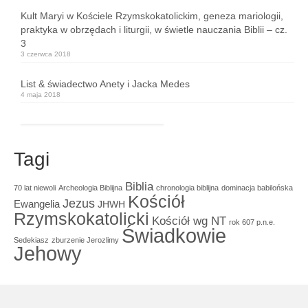
Kult Maryi w Kościele Rzymskokatolickim, geneza mariologii,
praktyka w obrzędach i liturgii, w świetle nauczania Biblii – cz.
3
3 czerwca 2018
List & świadectwo Anety i Jacka Medes
4 maja 2018
Tagi
Biblia
70 lat niewoli
Archeologia Biblijna
chronologia biblijna
dominacja babilońska
Kościół
Jezus
Ewangelia
JHWH
Rzymskokatolicki
Kościół wg NT
rok 607 p.n.e.
Świadkowie
Sedekiasz
zburzenie Jerozlimy
Jehowy