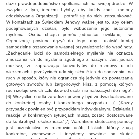
Nowości w serwisie
duże prawdopodobieństwo spotkania ich na swojej drodze. W
związku z tym, ideałem byłoby, aby każdy znał metody
Kontakt
oddziaływania Organizacji i potrafił się do nich ustosunkować.
W kontaktach ze Świadkiem Jehowy ważne jest to, aby celem
podejmowanych działań, było wzbudzenie jego autonomii
myślenia. Osoba chcąca pomóc jednostce, uwikłanej w
Organizację powinna dążyć do tego, aby ułatwić tamtej
samodzielne oszacowanie własnej przynależności do wspólnoty.
„Zachęcanie ludzi do samodzielnego myślenia nie oznacza
zmuszania ich do myślenia zgodnego z naszym. Jest jednak
możliwe, że zapraszając konwertytów do rozmowy o ich
wierzeniach i przeżyciach uda się skłonić ich do spojrzenia na
ruch w sposób, który nie ogranicza się jedynie do powtarzania
gotowych zwrotów lub żargonowych klisz, z pomocą których
ruch izoluje swoich członków od osób nie należących do niego”.
[6] Wszystkie środki zaradcze powinny być zindywidualizowane
do konkretnej osoby i konkretnego przypadku. „(…)Każdy
przypadek powinien być przypadkiem indywidualnym. Działania i
reakcje w konkretnych sytuacjach muszą zostać dostosowane
do konkretnych okoliczności.”[7] Warunkiem skutecznej pomocy
jest uczestnictwo w rozmowie osób, bliskich, którzy znają
konkretne, zachowanie i incydenty powstałe na skutek