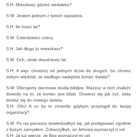
S.H: Mieszkasz gdzieś niedaleko?
S.W: Jestem jednym z twoich sąsiadów.
S.H: Ile masz lat?
S.W: Czterdzieści cztery.
S.H: Jak długo tu mieszkasz?
S.W: Och, około dwudziestu lat.
S.H: A więc chodzisz od jednych drzwi do drugich, bo chcesz
żebym wiedział, ze niedługo nadejdzie koniec świata?
S.W: Oferujemy darmowe studia biblijne. Mażesz w nich znaleźć
dowody na to, że koniec jest bliski. Dowiesz się jak żyć, żeby
dostać się do nowego świata.
S.H: Oho! A co by to zmieniło gdybym przystąpił do twojej
organizacji?
S.W: Po raz pierwszy dowiedziałbyś się, jak postępować zgodnie
z bożym zamysłem. Zobaczyłbyś, że Jehowa wyznaczył ci cel.
S.H: Ja już wierzę, że Bóg wyznaczył mi cel.