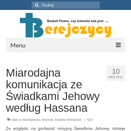
Szuklaj
w:
Menu
O nas
Miarodajna
10
Zasoby
WRZ 2012
komunikacja ze
Artykuły
Świadkami Jehowy
Publikacje
według Hassana
Multimedia
wpis w:
Apologetyka
,
Artykuły
,
Ewelina Smetaniuk
|
0
Wykłady i konferencje
Ze względu na gorliwość misyjną Świadków Jehowy, istnieje