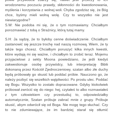
wrodzonemu poczuciu prawdy, skłonności do kwestionowania,
myślenia i korzystania z wolnej woli. Chyba zgodzisz się, że Bóg
chce, byśmy mieli wolną wolę. Czy to wszystko nie jest
niewiarygodne?
S.W: Nie podoba mi się, że o tym rozmawiamy. Chciałbym
porozmawiać z tobą o Strażnicy, którą tutaj mamy.
S.H: Ja sądzę, że to byłoby cenne doświadczenie. Chciałbym
zastanowić się jeszcze trochę nad naszą rozmową. Wiem, że ty
także tego chcesz. Chciałbym poruszyć kilka innych kwestii,
które wydają mi się ważne, i chciałbym to zrobić teraz. Mojemu
przyjacielowi z sekty Moona powiedziano, że jeśli kiedyś
zakwestionuje osobę przywódcy, lub interpretację Biblii
dokonaną przez Kościół Zjednoczeniowy, szatan albo złe duchy
będą próbowały go skusić lub poddać próbie. Nauczono go, że
należy pozbyć się wszelkich wątpliwości. Po prostu ulec. Poddać
się Bogu. Wszystko to zostało dopracowane. Gdyby ktokolwiek
próbował zwrócić się do niego: hej, czytałeś to albo rozmawiałeś
z tym człowiekiem czy przestudiuj to, odpowiedziałby
automatycznie, Szatan próbuje zabrać mnie z grupy. Próbuje
skusić, abym odwrócił się od Boga. Nie mogę tego słuchać. Czy
to nie zdumiewające, że im bardziej starał się stłumić