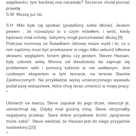
wątpliwości, tym bardziej one narastały? Szczerze chciał poznać
prawdę.
S.W: Muszę już iść.
S.H: Miło było cię spotkać (podaliśmy sobie dłonie). Jestem
pewien , że rozważysz to o czym mówiłem, i wróć, kiedy
będziesz miał ochotę, żebyśmy mogli porozmawiać dłużej.[9]
Podczas rozmowy ze Świadkiem Jehowy nasze myśli i to, co o
nim sądzimy musi być przekazane w ciągu kilku sekund kilkoma
słowami, wyglądem, tonem głosu czy gestem. Steven Hassan,
były członek sekty Monna od dwudziestu lat zajmuje się
problemem sekt i pomocą ludziom w nie uwikłanym. Jest
czołowym ekspertem w tym temacie, na terenie Stanów
Zjednoczonych. Na przykładzie wyżej umieszczonego wywiadu
podał parę wskazówek, które chcę teraz umieścić w mojej pracy:
*
Uśmiech na twarzy. Steve zapukał do jego drzwi, otworzył je,
uśmiechnął się. Gdyby miał groźną minę, Steve otrzymałby
negatywny przekaz. Stare dobre przysłowie brzmi „spojrzenie
może zabić”. Steve wiedział, że Hassan jest do niego przyjaźnie
nastawiony.[10]
*