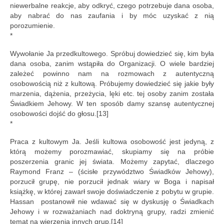
niewerbalne reakcje, aby odkryć, czego potrzebuje dana osoba,
aby nabrać do nas zaufania i by móc uzyskać z nią
porozumienie.
*
Wywołanie Ja przedkultowego. Spróbuj dowiedzieć się, kim była
dana osoba, zanim wstąpiła do Organizacji. O wiele bardziej
zależeć powinno nam na rozmowach z autentyczną
osobowością niż z kultową. Próbujemy dowiedzieć się jakie były
marzenia, dążenia, przeżycia, lęki etc. tej osoby zanim została
Świadkiem Jehowy. W ten sposób damy szansę autentycznej
osobowości dojść do głosu.[13]
*
Praca z kultowym Ja. Jeśli kultowa osobowość jest jedyną, z
którą możemy porozmawiać, skupiamy się na próbie
poszerzenia granic jej świata. Możemy zapytać, dlaczego
Raymond Franz – (ścisłe przywództwo Świadków Jehowy),
porzucił grupę, nie porzucił jednak wiary w Boga i napisał
książkę, w której zawarł swoje doświadczenie z pobytu w grupie.
Hassan postanowił nie wdawać się w dyskusję o Świadkach
Jehowy i w rozważaniach nad doktryną grupy, radzi zmienić
temat na wierzenia innych grup.[14]