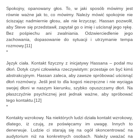
Spokojny, opanowany głos. To, w jaki sposób mówimy jest
równie ważne jak to, co mówimy. Należy mówić spokojnie nie
ściszając nadmiernie głosu, ale nie krzycząc. Hassan pozwolił,
aby Steve się przedstawił, zapytał go o imię i uścisnął jego rękę.
Bez pośpiechu ani zwalniania. Odzwierciedlenie jego
zachowania, dopasowanie do sytuacji i utrzymanie tempa
rozmowy.[11]
*
Język ciała. Kontakt fizyczny z inicjatywy Hassana – podał mu
dłoń. Dotyk czyni człowieka rzeczywistym: przestaje on być kimś
abstrakcyjnym. Hassan zaleca, aby zawsze spróbować uścisnąć
dłoń rozmówcy. Jeśli jest to dla kogoś niezręczne i nie wyciąga
swojej dłoni w naszym kierunku, szybko opuszczamy dłoń. Na
płaszczyźnie psychicznej jest jednak ważne, aby spróbować
tego kontaktu.[12]
*
Kontakty wzrokowy. Na niektórych ludzi działa kontakt wzrokowy,
dlatego, iż czują, ze poświęcamy im uwagę. Innych to
denerwuje. Ludzie ci starają się na ogół skoncentrować na
audytorium niż na konkretnych osobach. Należy uważać na