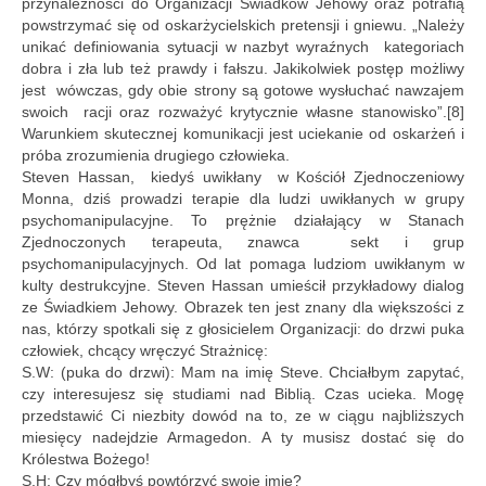
przynależności do Organizacji Świadków Jehowy oraz potrafią
powstrzymać się od oskarżycielskich pretensji i gniewu. „Należy
unikać definiowania sytuacji w nazbyt wyraźnych kategoriach
dobra i zła lub też prawdy i fałszu. Jakikolwiek postęp możliwy
jest wówczas, gdy obie strony są gotowe wysłuchać nawzajem
swoich racji oraz rozważyć krytycznie własne stanowisko”.[8]
Warunkiem skutecznej komunikacji jest uciekanie od oskarżeń i
próba zrozumienia drugiego człowieka.
Steven Hassan, kiedyś uwikłany w Kościół Zjednoczeniowy
Monna, dziś prowadzi terapie dla ludzi uwikłanych w grupy
psychomanipulacyjne. To prężnie działający w Stanach
Zjednoczonych terapeuta, znawca sekt i grup
psychomanipulacyjnych. Od lat pomaga ludziom uwikłanym w
kulty destrukcyjne. Steven Hassan umieścił przykładowy dialog
ze Świadkiem Jehowy. Obrazek ten jest znany dla większości z
nas, którzy spotkali się z głosicielem Organizacji: do drzwi puka
człowiek, chcący wręczyć Strażnicę:
S.W: (puka do drzwi): Mam na imię Steve. Chciałbym zapytać,
czy interesujesz się studiami nad Biblią. Czas ucieka. Mogę
przedstawić Ci niezbity dowód na to, ze w ciągu najbliższych
miesięcy nadejdzie Armagedon. A ty musisz dostać się do
Królestwa Bożego!
S.H: Czy mógłbyś powtórzyć swoje imię?