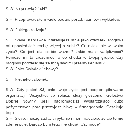
S.W: Naprawdę? Jaki?
S.H: Przeprowadziłem wiele badań, porad, rozmów i wykładów.
S.W: Jakiego rodzaju?
S.H: Steve, naprawdę interesujesz mnie jako człowiek. Mógłbyś
mi opowiedzieć trochę więcej o sobie? Co dzieje się w twoim
życiu? Co jest dla ciebie ważne? Jakie masz wątpliwości?
Pomoże mi to zrozumieć, o co chodzi w twojej grupie. Czy
mógłbyś podzielić się ze mną swoimi przemyśleniami?
S.W: Jako Świadek Jehowy?
S.H: Nie, jako człowiek.
S.W: Gdy jesteś ŚJ, całe twoje życie jest podporządkowane
organizacji. Wszystko, co robisz, służy głoszeniu Królestwa
Dobrej Nowiny. Jeśli nagromadzisz wystarczająco dużo
pożytecznych prac przeżyjesz bitwę w Armagedonie. Oczekuję
tego.
S.H: Steve, muszę zadać ci pytanie i mam nadzieję, że cię to nie
zdenerwuje. Bardzo bym tego nie chciał. Czy mogę?