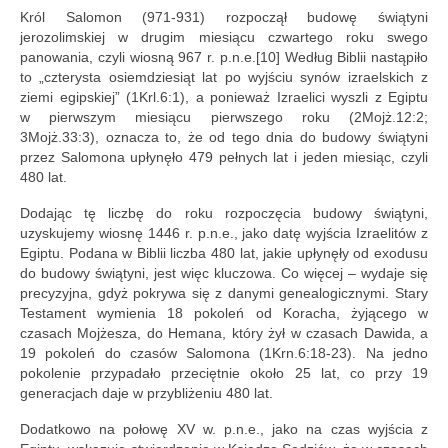
Król Salomon (971-931) rozpoczął budowę świątyni
jerozolimskiej w drugim miesiącu czwartego roku swego
panowania, czyli wiosną 967 r. p.n.e.[10] Według Biblii nastąpiło
to „czterysta osiemdziesiąt lat po wyjściu synów izraelskich z
ziemi egipskiej” (1Krl.6:1), a ponieważ Izraelici wyszli z Egiptu
w pierwszym miesiącu pierwszego roku (2Mojż.12:2;
3Mojż.33:3), oznacza to, że od tego dnia do budowy świątyni
przez Salomona upłynęło 479 pełnych lat i jeden miesiąc, czyli
480 lat.
Dodając tę liczbę do roku rozpoczęcia budowy świątyni,
uzyskujemy wiosnę 1446 r. p.n.e., jako datę wyjścia Izraelitów z
Egiptu. Podana w Biblii liczba 480 lat, jakie upłynęły od exodusu
do budowy świątyni, jest więc kluczowa. Co więcej – wydaje się
precyzyjna, gdyż pokrywa się z danymi genealogicznymi. Stary
Testament wymienia 18 pokoleń od Koracha, żyjącego w
czasach Mojżesza, do Hemana, który żył w czasach Dawida, a
19 pokoleń do czasów Salomona (1Krn.6:18-23). Na jedno
pokolenie przypadało przeciętnie około 25 lat, co przy 19
generacjach daje w przybliżeniu 480 lat.
Dodatkowo na połowę XV w. p.n.e., jako na czas wyjścia z