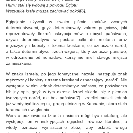
Hurru stał się wdową z powodu Egiptu
Wszystkie kraje muszą zachować pokój
[6]
.
Egipcjanie używali w swoim piśmie znaków zwanych
determinatywami, gdyż determinowały zakres pojęciowy, jaki
reprezentowały. Ilekroć inskrypcja mówi o obcych państwach,
używa determinatywu w postaci pałki do miotania oraz
mężczyzny i kobiety z trzema kreskami, co oznaczało naród,
a także determinatywu trzech wzgórz, który oznaczał państwo,
w odróżnieniu od nomadów, którzy nie mieli stałego miejsca
zamieszkania.
W znaku Izraela, po jego fonetycznej nazwie, następuje znak
mężczyzny i kobiety z trzema kreskami oznaczający „naród”. Nie
występuje w nim jednak determinatyw państwa, co poświadcza
biblijny opis, gdyż w tym okresie Izrael składał się z plemion
tworzących naród, ale bez państwa[7]. Izraelici musieli jednak
już wtedy być liczącą się grupą etniczną w Kanaanie, skoro stela
faraona ich uwzględnia.
Wers o pozbawieniu Izraela nasienia mógł być metaforą, ale
występuje on w inskrypcjach egipskich również literalnie, a
wtedy oznacza wyniszczenie zbóż, aby osłabić wroga