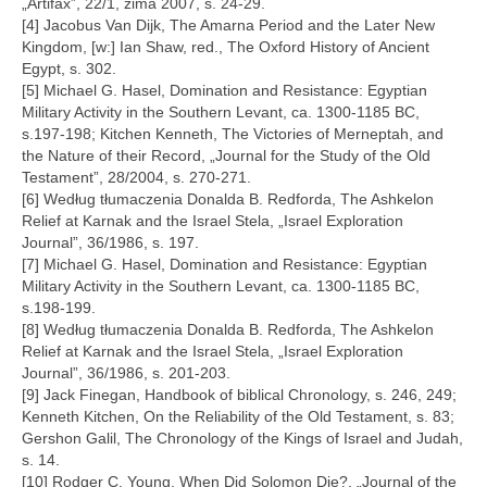
„Artifax”, 22/1, zima 2007, s. 24-29.
[4] Jacobus Van Dijk, The Amarna Period and the Later New
Kingdom, [w:] Ian Shaw, red., The Oxford History of Ancient
Egypt, s. 302.
[5] Michael G. Hasel, Domination and Resistance: Egyptian
Military Activity in the Southern Levant, ca. 1300-1185 BC,
s.197-198; Kitchen Kenneth, The Victories of Merneptah, and
the Nature of their Record, „Journal for the Study of the Old
Testament”, 28/2004, s. 270-271.
[6] Według tłumaczenia Donalda B. Redforda, The Ashkelon
Relief at Karnak and the Israel Stela, „Israel Exploration
Journal”, 36/1986, s. 197.
[7] Michael G. Hasel, Domination and Resistance: Egyptian
Military Activity in the Southern Levant, ca. 1300-1185 BC,
s.198-199.
[8] Według tłumaczenia Donalda B. Redforda, The Ashkelon
Relief at Karnak and the Israel Stela, „Israel Exploration
Journal”, 36/1986, s. 201-203.
[9] Jack Finegan, Handbook of biblical Chronology, s. 246, 249;
Kenneth Kitchen, On the Reliability of the Old Testament, s. 83;
Gershon Galil, The Chronology of the Kings of Israel and Judah,
s. 14.
[10] Rodger C. Young, When Did Solomon Die?, „Journal of the