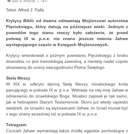
Nowości w serwisie
wpis w:
Artykuły
|
0
Tekst: Alfred J. Palla
Kontakt
Krytycy Biblii od dawna odmawiają Mojżeszowi autorstwa
Pięcioksięgu, który datują na późniejsze wieki. Jednym z
powodów tego stanu rzeczy było założenie, że przed
połową IX w. p.n.e. nie znano jeszcze imienia Jahwe
występującego często w Księgach Mojżeszowych.
Krytycy wnioskowali o późnym powstaniu Pięcioksięgu z braku
dowodów, co jest metodologią zawodną, a niestety nader często
stosowaną do oceny wiarygodności Pisma Świętego.
Stela Meszy
W XIX w. odkryto słynną Stelę Meszy, moabickiego króla
panującego w połowie IX w. p.n.e. Widnieje na niej imię Jahwe w
odniesieniu do izraelskiego Boga. Moabici zapisali je tak samo,
jak w hebrajskim Starym Testamencie. Skoro już wtedy sąsiedzi
wiedzieli, że Izraelici są wyznawcami Jahwe, to Izrael musiał być
z tego znany wcześniej niż w połowie IX w. p.n.e.
Tetragram
Czcicieli Jahwe wymieniają także źródła egipskie pochodzące z