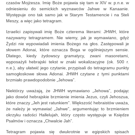
czasów Mojżesza. Imię Boże pojawia się tam w XIV w. p.n.e. w
odniesieniu do semickich wyznawców Jahwe w Kanaanie.
Występuje ono tak samo jak w Starym Testamencie i na Steli
Meszy, a więc jako tetragram.
Izraelici zapisywali imię Boże czterema literami: JHWH, które
nazywamy tetragramem. Nie wiemy, jak je wymawiano, gdyż
Żydzi nie wypowiadali imienia Bożego na głos. Zastępowali je
słowem Adonai, które oznacza Boga w ogólniejszym sensie.
Dlatego, kiedy żydowscy gramatycy, zwani masoretami,
wyposażyli hebrajski tekst w znaki wokalizacyjne (ok. 500 r.
n.e.), aby ułatwić jego czytanie, przypisali do tetragramu punkty
samogłoskowe słowa Adonai. JHWH czytane z tymi punktami
brzmiało prawdopodobnie „Jehowa”.
Niektórzy uważają, że JHWH wymawiano „Jehowa”, podając
jako dowód hebrajskie brzmienie imienia Jezus, czyli Jehoszua,
które znaczy „Jeh jest ratunkiem”. Większość hebraistów uważa,
że należy je wymawiać „Jahwe”, argumentując to brzmieniem
okrzyku radości Hallelujah, który często występuje w Księdze
Psalmów i oznacza „Chwalcie Jah”.
Tetragram pojawia się dwukrotnie w egipskich spisach