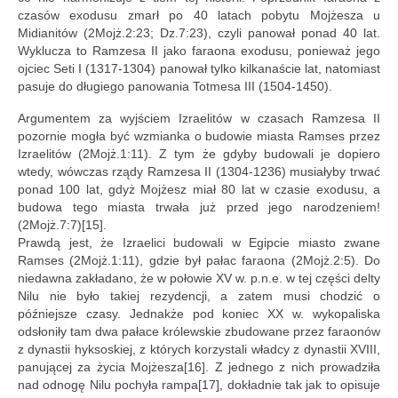
czasów exodusu zmarł po 40 latach pobytu Mojżesza u
Midianitów (2Mojż.2:23; Dz.7:23), czyli panował ponad 40 lat.
Wyklucza to Ramzesa II jako faraona exodusu, ponieważ jego
ojciec Seti I (1317-1304) panował tylko kilkanaście lat, natomiast
pasuje do długiego panowania Totmesa III (1504-1450).
Argumentem za wyjściem Izraelitów w czasach Ramzesa II
pozornie mogła być wzmianka o budowie miasta Ramses przez
Izraelitów (2Mojż.1:11). Z tym że gdyby budowali je dopiero
wtedy, wówczas rządy Ramzesa II (1304-1236) musiałyby trwać
ponad 100 lat, gdyż Mojżesz miał 80 lat w czasie exodusu, a
budowa tego miasta trwała już przed jego narodzeniem!
(2Mojż.7:7)[15].
Prawdą jest, że Izraelici budowali w Egipcie miasto zwane
Ramses (2Mojż.1:11), gdzie był pałac faraona (2Mojż.2:5). Do
niedawna zakładano, że w połowie XV w. p.n.e. w tej części delty
Nilu nie było takiej rezydencji, a zatem musi chodzić o
późniejsze czasy. Jednakże pod koniec XX w. wykopaliska
odsłoniły tam dwa pałace królewskie zbudowane przez faraonów
z dynastii hyksoskiej, z których korzystali władcy z dynastii XVIII,
panującej za życia Mojżesza[16]. Z jednego z nich prowadziła
nad odnogę Nilu pochyła rampa[17], dokładnie tak jak to opisuje