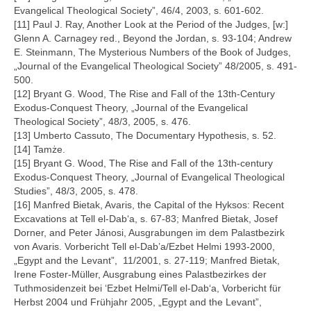
Evangelical Theological Society”, 46/4, 2003, s. 601-602.
[11] Paul J. Ray, Another Look at the Period of the Judges, [w:]
Glenn A. Carnagey red., Beyond the Jordan, s. 93-104; Andrew
E. Steinmann, The Mysterious Numbers of the Book of Judges,
„Journal of the Evangelical Theological Society” 48/2005, s. 491-
500.
[12] Bryant G. Wood, The Rise and Fall of the 13th-Century
Exodus-Conquest Theory, „Journal of the Evangelical
Theological Society”, 48/3, 2005, s. 476.
[13] Umberto Cassuto, The Documentary Hypothesis, s. 52.
[14] Tamże.
[15] Bryant G. Wood, The Rise and Fall of the 13th-century
Exodus-Conquest Theory, „Journal of Evangelical Theological
Studies”, 48/3, 2005, s. 478.
[16] Manfred Bietak, Avaris, the Capital of the Hyksos: Recent
Excavations at Tell el-Dab‘a, s. 67-83; Manfred Bietak, Josef
Dorner, and Peter Jánosi, Ausgrabungen im dem Palastbezirk
von Avaris. Vorbericht Tell el-Dab’a/Ezbet Helmi 1993-2000,
„Egypt and the Levant”, 11/2001, s. 27-119; Manfred Bietak,
Irene Foster-Müller, Ausgrabung eines Palastbezirkes der
Tuthmosidenzeit bei ‘Ezbet Helmi/Tell el-Dab‘a, Vorbericht für
Herbst 2004 und Frühjahr 2005, „Egypt and the Levant”,