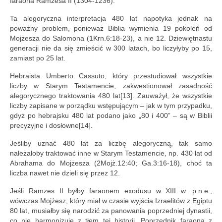
faraona Ramzesa II (1304-1236).
Ta alegoryczna interpretacja 480 lat napotyka jednak na
poważny problem, ponieważ Biblia wymienia 19 pokoleń od
Mojżesza do Salomona (1Krn.6:18-23), a nie 12. Dziewiętnastu
generacji nie da się zmieścić w 300 latach, bo liczyłyby po 15,
zamiast po 25 lat.
Hebraista Umberto Cassuto, który przestudiował wszystkie
liczby w Starym Testamencie, zakwestionował zasadność
alegorycznego traktowania 480 lat[13]. Zauważył, że wszystkie
liczby zapisane w porządku wstępującym – jak w tym przypadku,
gdyż po hebrajsku 480 lat podano jako „80 i 400” – są w Biblii
precyzyjne i dosłowne[14].
Jeśliby uznać 480 lat za liczbę alegoryczną, tak samo
należałoby traktować inne w Starym Testamencie, np. 430 lat od
Abrahama do Mojżesza (2Mojż.12:40; Ga.3:16-18), choć ta
liczba nawet nie dzieli się przez 12.
Jeśli Ramzes II byłby faraonem exodusu w XIII w. p.n.e.,
wówczas Mojżesz, który miał w czasie wyjścia Izraelitów z Egiptu
80 lat, musiałby się narodzić za panowania poprzedniej dynastii,
co nie harmonizuje z tłem tej historii. Poprzednik faraona z