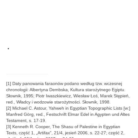
[1] Daty panowania faraonów podano według tzw. wczesnej
chronologii: Albertyna Dembska, Kultura starożytnego Egiptu.
Słownik, 1995; Piotr Iwaszkiewicz, Wiesław Łoś, Marek Stępień,
red., Władcy i wodzowie starożytności. Słownik, 1998.
[2] Michael C. Astour, Yahweh in Egyptian Topographic Lists [w:]
Manfred Görg, red., Festschrift Elmar Edel in Agypten und Altes
Testament, s. 17-19.
[3] Kenneth R. Cooper, The Shasu of Palestine in Egyptian
Texts, część 1, „Artifax”, 21/4, jesień 2006, s. 22-27; część 2,