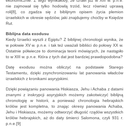
ekonomicznie. Z tego wynikałoby, że Izrael już w XIII w. p.n.e.
nie zajmował się tylko hodowlą trzód, lecz również uprawą
roli[8], co zgadza się z biblijnym opisem życia plemion
izraelskich w okresie sędziów, jaki znajdujemy choćby w Księdze
Rut.
Biblijna data exodusu
Kiedy Izraelici wyszli z Egiptu? Z biblijnej chronologii wynika, że
w połowie XV w. p.n.e. i tak też uważali bibliści do połowy XX w.
Ostatnie półwiecze to dominacja teorii mówiących, że nastąpiło
to w XIII w. p.n.e. Która z tych dat jest bardziej prawdopodobna?
Datę exodusu można obliczyć na podstawie Starego
Testamentu, dzięki zsynchronizowaniu lat panowania władców
izraelskich z kronikami asyryjskimi.
Dzięki powiązaniu panowania Hiskiasza, Jehu i Achaba z datami
znanymi z inskrypcji asyryjskich możemy zakotwiczyć biblijną
chronologię w historii, a ponieważ chronologia hebrajskich
królów jest kompletna, to znając okresy panowania Achaba,
Jehu i Hiskiasza, możemy odtworzyć długość rządów wszystkich
królów hebrajskich, aż do daty śmierci Salomona, czyli 931 r.
p.n.e.[9]