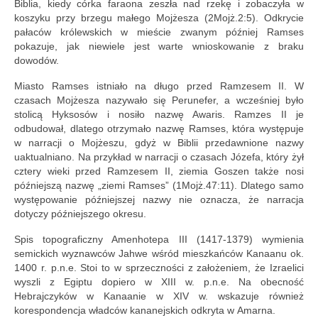
Biblia, kiedy córka faraona zeszła nad rzekę i zobaczyła w
koszyku przy brzegu małego Mojżesza (2Mojż.2:5). Odkrycie
pałaców królewskich w mieście zwanym później Ramses
pokazuje, jak niewiele jest warte wnioskowanie z braku
dowodów.
Miasto Ramses istniało na długo przed Ramzesem II. W
czasach Mojżesza nazywało się Perunefer, a wcześniej było
stolicą Hyksosów i nosiło nazwę Awaris. Ramzes II je
odbudował, dlatego otrzymało nazwę Ramses, która występuje
w narracji o Mojżeszu, gdyż w Biblii przedawnione nazwy
uaktualniano. Na przykład w narracji o czasach Józefa, który żył
cztery wieki przed Ramzesem II, ziemia Goszen także nosi
późniejszą nazwę „ziemi Ramses” (1Mojż.47:11). Dlatego samo
występowanie późniejszej nazwy nie oznacza, że narracja
dotyczy późniejszego okresu.
Spis topograficzny Amenhotepa III (1417-1379) wymienia
semickich wyznawców Jahwe wśród mieszkańców Kanaanu ok.
1400 r. p.n.e. Stoi to w sprzeczności z założeniem, że Izraelici
wyszli z Egiptu dopiero w XIII w. p.n.e. Na obecność
Hebrajczyków w Kanaanie w XIV w. wskazuje również
korespondencja władców kananejskich odkryta w Amarna.