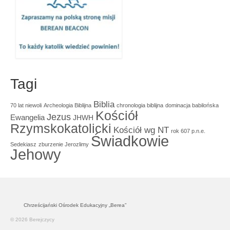
Tagi
Biblia
70 lat niewoli
Archeologia Biblijna
chronologia biblijna
dominacja babilońska
Kościół
Jezus
Ewangelia
JHWH
Rzymskokatolicki
Kościół wg NT
rok 607 p.n.e.
Świadkowie
Sedekiasz
zburzenie Jerozlimy
Jehowy
Chrześcijański Ośrodek Edukacyjny „Berea”
© 2026 Berejczycy