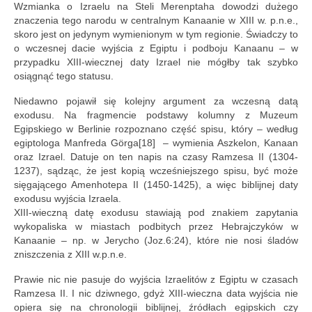
Wzmianka o Izraelu na Steli Merenptaha dowodzi dużego
znaczenia tego narodu w centralnym Kanaanie w XIII w. p.n.e.,
skoro jest on jedynym wymienionym w tym regionie. Świadczy to
o wczesnej dacie wyjścia z Egiptu i podboju Kanaanu – w
przypadku XIII-wiecznej daty Izrael nie mógłby tak szybko
osiągnąć tego statusu.
Niedawno pojawił się kolejny argument za wczesną datą
exodusu. Na fragmencie podstawy kolumny z Muzeum
Egipskiego w Berlinie rozpoznano część spisu, który – według
egiptologa Manfreda Görga[18] – wymienia Aszkelon, Kanaan
oraz Izrael. Datuje on ten napis na czasy Ramzesa II (1304-
1237), sądząc, że jest kopią wcześniejszego spisu, być może
sięgającego Amenhotepa II (1450-1425), a więc biblijnej daty
exodusu wyjścia Izraela.
XIII-wieczną datę exodusu stawiają pod znakiem zapytania
wykopaliska w miastach podbitych przez Hebrajczyków w
Kanaanie – np. w Jerycho (Joz.6:24), które nie nosi śladów
zniszczenia z XIII w.p.n.e.
Prawie nic nie pasuje do wyjścia Izraelitów z Egiptu w czasach
Ramzesa II. I nic dziwnego, gdyż XIII-wieczna data wyjścia nie
opiera się na chronologii biblijnej, źródłach egipskich czy