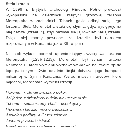
Stela Izraela
W 1896 r. brytyjski archeolog Flinders Petrie prowadził
wykopaliska na dziedzińcu świątyni grobowej faraona
Merenptaha w zachodnich Tebach, gdzie odkrył stelę tego
faraona. Stela Merenptaha stała się słynna, gdyż występuje na
niej nazwa „Izrael”[4], stąd nazywa się ją również Stelą Izraela.
Dzięki niej mamy pewność, że Izraelici byli narodem
rozpoznanym w Kanaanie już w XIII w. p.n.e.
Na steli wykuto poemat upamiętniający zwycięstwa faraona
Merenptaha (1236-1223). Merenptah był synem faraona
Ramzesa II, który wymienił wyznawców Jahwe na swoim spisie
topograficznym. Dwie ostatnie linijki dotyczą jego kampanii
militarnej w Syrii i Kanaanie. Wśród miast i narodów, które
najechał, Merenptah wymienił Izrael[5]:
Pokonani królowie proszą o pokój.
Ani jeden z dziewięciu Łuków nie utrzymał się.
Tehenu – spustoszony, Hatti – uspokojony.
Pekanaan bardzo mocno zniszczony,
Aszkalon podbity, a Gezer zdobyte,
Janoam przestało istnieć,
Izrael ogołocony, pozbawiony nasienia!