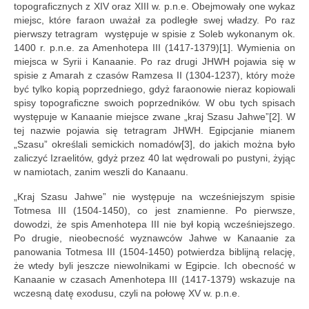
topograficznych z XIV oraz XIII w. p.n.e. Obejmowały one wykaz
miejsc, które faraon uważał za podległe swej władzy. Po raz
pierwszy tetragram występuje w spisie z Soleb wykonanym ok.
1400 r. p.n.e. za Amenhotepa III (1417-1379)[1]. Wymienia on
miejsca w Syrii i Kanaanie. Po raz drugi JHWH pojawia się w
spisie z Amarah z czasów Ramzesa II (1304-1237), który może
być tylko kopią poprzedniego, gdyż faraonowie nieraz kopiowali
spisy topograficzne swoich poprzedników. W obu tych spisach
występuje w Kanaanie miejsce zwane „kraj Szasu Jahwe”[2]. W
tej nazwie pojawia się tetragram JHWH. Egipcjanie mianem
„Szasu” określali semickich nomadów[3], do jakich można było
zaliczyć Izraelitów, gdyż przez 40 lat wędrowali po pustyni, żyjąc
w namiotach, zanim weszli do Kanaanu.
„Kraj Szasu Jahwe” nie występuje na wcześniejszym spisie
Totmesa III (1504-1450), co jest znamienne. Po pierwsze,
dowodzi, że spis Amenhotepa III nie był kopią wcześniejszego.
Po drugie, nieobecność wyznawców Jahwe w Kanaanie za
panowania Totmesa III (1504-1450) potwierdza biblijną relację,
że wtedy byli jeszcze niewolnikami w Egipcie. Ich obecność w
Kanaanie w czasach Amenhotepa III (1417-1379) wskazuje na
wczesną datę exodusu, czyli na połowę XV w. p.n.e.