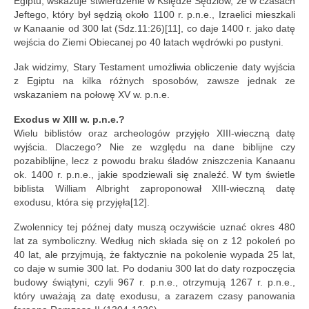
Egiptu, wskazuje stwierdzenie w Księdze Sędziów, że w czasach
Jeftego, który był sędzią około 1100 r. p.n.e., Izraelici mieszkali
w Kanaanie od 300 lat (Sdz.11:26)[11], co daje 1400 r. jako datę
wejścia do Ziemi Obiecanej po 40 latach wędrówki po pustyni.
Jak widzimy, Stary Testament umożliwia obliczenie daty wyjścia
z Egiptu na kilka różnych sposobów, zawsze jednak ze
wskazaniem na połowę XV w. p.n.e.
Exodus w XIII w. p.n.e.?
Wielu biblistów oraz archeologów przyjęło XIII-wieczną datę
wyjścia. Dlaczego? Nie ze względu na dane biblijne czy
pozabiblijne, lecz z powodu braku śladów zniszczenia Kanaanu
ok. 1400 r. p.n.e., jakie spodziewali się znaleźć. W tym świetle
biblista William Albright zaproponował XIII-wieczną datę
exodusu, która się przyjęła[12].
Zwolennicy tej późnej daty muszą oczywiście uznać okres 480
lat za symboliczny. Według nich składa się on z 12 pokoleń po
40 lat, ale przyjmują, że faktycznie na pokolenie wypada 25 lat,
co daje w sumie 300 lat. Po dodaniu 300 lat do daty rozpoczęcia
budowy świątyni, czyli 967 r. p.n.e., otrzymują 1267 r. p.n.e.,
który uważają za datę exodusu, a zarazem czasy panowania