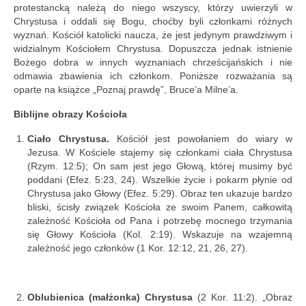
Nowości w serwisie
protestancką należą do niego wszyscy, którzy uwierzyli w
Chrystusa i oddali się Bogu, choćby byli członkami różnych
Kontakt
wyznań. Kościół katolicki naucza, że jest jedynym prawdziwym i
widzialnym Kościołem Chrystusa. Dopuszcza jednak istnienie
Bożego dobra w innych wyznaniach chrześcijańskich i nie
odmawia zbawienia ich członkom. Poniższe rozważania są
oparte na książce „Poznaj prawdę”, Bruce’a Milne’a.
Biblijne obrazy Kościoła
Ciało Chrystusa.
Kościół jest powołaniem do wiary w
Jezusa. W Kościele stajemy się członkami ciała Chrystusa
(Rzym. 12:5); On sam jest jego Głową, której musimy być
poddani (Efez. 5:23, 24). Wszelkie życie i pokarm płynie od
Chrystusa jako Głowy (Efez. 5:29). Obraz ten ukazuje bardzo
bliski, ścisły związek Kościoła ze swoim Panem, całkowitą
zależność Kościoła od Pana i potrzebę mocnego trzymania
się Głowy Kościoła (Kol. 2:19). Wskazuje na wzajemną
zależność jego członków (1 Kor. 12:12, 21, 26, 27).
Oblubienica (małżonka) Chrystusa
(2 Kor. 11:2). „Obraz