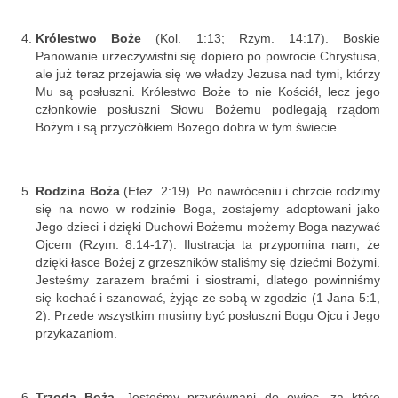
Królestwo Boże
(Kol. 1:13; Rzym. 14:17). Boskie
Panowanie urzeczywistni się dopiero po powrocie Chrystusa,
ale już teraz przejawia się we władzy Jezusa nad tymi, którzy
Mu są posłuszni. Królestwo Boże to nie Kościół, lecz jego
członkowie posłuszni Słowu Bożemu podlegają rządom
Bożym i są przyczółkiem Bożego dobra w tym świecie.
Rodzina Boża
(Efez. 2:19). Po nawróceniu i chrzcie rodzimy
się na nowo w rodzinie Boga, zostajemy adoptowani jako
Jego dzieci i dzięki Duchowi Bożemu możemy Boga nazywać
Ojcem (Rzym. 8:14-17). Ilustracja ta przypomina nam, że
dzięki łasce Bożej z grzeszników staliśmy się dziećmi Bożymi.
Jesteśmy zarazem braćmi i siostrami, dlatego powinniśmy
się kochać i szanować, żyjąc ze sobą w zgodzie (1 Jana 5:1,
2). Przede wszystkim musimy być posłuszni Bogu Ojcu i Jego
przykazaniom.
Trzoda Boża.
Jesteśmy przyrównani do owiec, za które