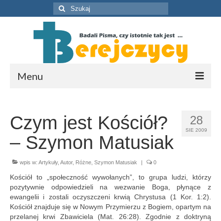
Szuklaj
w:
Menu
O nas
Czym jest Kościół?
28
Zasoby
SIE 2009
– Szymon Matusiak
Artykuły
Publikacje
wpis w:
Artykuły
,
Autor
,
Różne
,
Szymon Matusiak
|
0
Kościół to „społeczność wywołanych”, to grupa ludzi, którzy
Multimedia
pozytywnie odpowiedzieli na wezwanie Boga, płynące z
ewangelii i zostali oczyszczeni krwią Chrystusa (1 Kor. 1:2).
Wykłady i konferencje
Kościół znajduje się w Nowym Przymierzu z Bogiem, opartym na
przelanej krwi Zbawiciela (Mat. 26:28). Zgodnie z doktryną