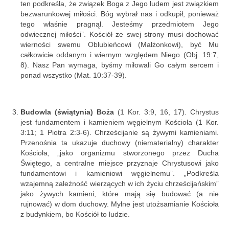
ten podkreśla, że związek Boga z Jego ludem jest związkiem
bezwarunkowej miłości. Bóg wybrał nas i odkupił, ponieważ
tego właśnie pragnął. Jesteśmy przedmiotem Jego
odwiecznej miłości”. Kościół ze swej strony musi dochować
wierności swemu Oblubieńcowi (Małżonkowi), być Mu
całkowicie oddanym i wiernym względem Niego (Obj. 19:7,
8). Nasz Pan wymaga, byśmy miłowali Go całym sercem i
ponad wszystko (Mat. 10:37-39).
Budowla (świątynia) Boża
(1 Kor. 3:9, 16, 17). Chrystus
jest fundamentem i kamieniem węgielnym Kościoła (1 Kor.
3:11; 1 Piotra 2:3-6). Chrześcijanie są żywymi kamieniami.
Przenośnia ta ukazuje duchowy (niematerialny) charakter
Kościoła, „jako organizmu stworzonego przez Ducha
Świętego, a centralne miejsce przyznaje Chrystusowi jako
fundamentowi i kamieniowi węgielnemu”. „Podkreśla
wzajemną zależność wierzących w ich życiu chrześcijańskim”
jako żywych kamieni, które mają się budować (a nie
rujnować) w dom duchowy. Mylne jest utożsamianie Kościoła
z budynkiem, bo Kościół to ludzie.