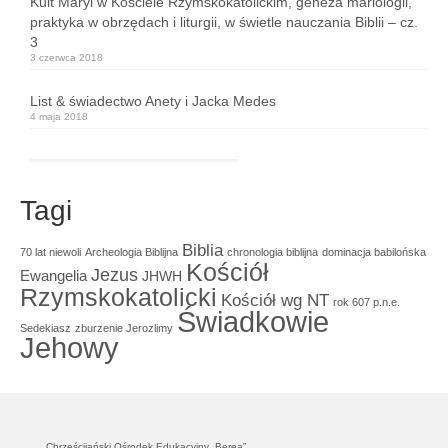
Kult Maryi w Kościele Rzymskokatolickim, geneza mariologii,
praktyka w obrzędach i liturgii, w świetle nauczania Biblii – cz.
3
3 czerwca 2018
List & świadectwo Anety i Jacka Medes
4 maja 2018
Tagi
Biblia
70 lat niewoli
Archeologia Biblijna
chronologia biblijna
dominacja babilońska
Kościół
Jezus
Ewangelia
JHWH
Rzymskokatolicki
Kościół wg NT
rok 607 p.n.e.
Świadkowie
Sedekiasz
zburzenie Jerozlimy
Jehowy
Chrześcijański Ośrodek Edukacyjny „Berea”